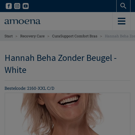
Skip
Skip
to
to
main
main
content
content
>
>
>
Start
Recovery Care
CuraSupport Comfort Bras
Hannah Beha Zon
Hannah Beha Zonder Beugel -
White
Bestelcode: 2160-XXL C/D