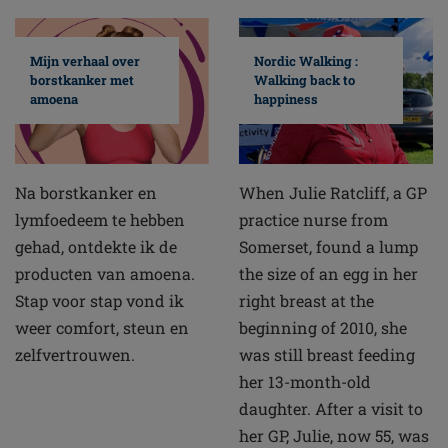
Mijn verhaal over
Nordic Walking :
borstkanker met
Walking back to
amoena
happiness
Na borstkanker en
When Julie Ratcliff, a GP
lymfoedeem te hebben
practice nurse from
gehad, ontdekte ik de
Somerset, found a lump
producten van amoena.
the size of an egg in her
Stap voor stap vond ik
right breast at the
weer comfort, steun en
beginning of 2010, she
zelfvertrouwen.
was still breast feeding
her 13-month-old
daughter. After a visit to
her GP, Julie, now 55, was