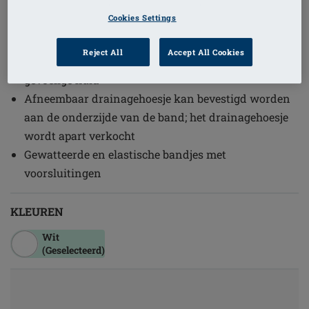
1
/
6
Cookies Settings
Bestelcode: 2160-XXL C/D
Reject All
Accept All Cookies
Zacht katoen biedt een knus gevoel voor de
gevoelige huid
Afneembaar drainagehoesje kan bevestigd worden
aan de onderzijde van de band; het drainagehoesje
wordt apart verkocht
Gewatteerde en elastische bandjes met
voorsluitingen
KLEUREN
Wit
(Geselecteerd)