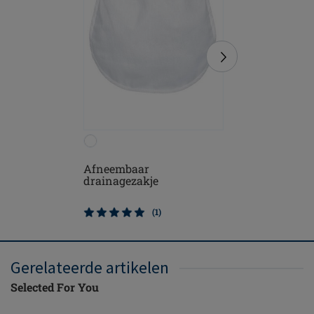
Afneembaar
Michelle
drainagezakje
(1)
Gerelateerde artikelen
Selected For You