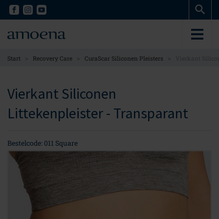
Skip
Skip
to
to
main
main
content
content
>
>
>
Start
Recovery Care
CuraScar Siliconen Pleisters
Vierkant Silico
Vierkant Siliconen
Littekenpleister - Transparant
Bestelcode: 011 Square