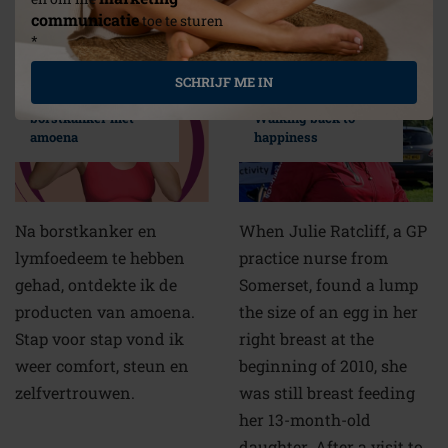
communicatie
toe te sturen
*
SCHRIJF ME IN
Mijn verhaal over
Nordic Walking :
borstkanker met
Walking back to
amoena
happiness
Na borstkanker en
When Julie Ratcliff, a GP
lymfoedeem te hebben
practice nurse from
gehad, ontdekte ik de
Somerset, found a lump
producten van amoena.
the size of an egg in her
Stap voor stap vond ik
right breast at the
weer comfort, steun en
beginning of 2010, she
zelfvertrouwen.
was still breast feeding
her 13-month-old
daughter. After a visit to