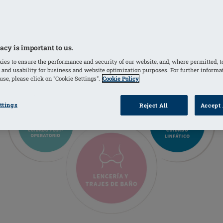
acy is important to us.
ies to ensure the performance and security of our website, and, where permitted, t
 and usability for business and website optimization purposes. For further informa
se, please click on "Cookie Settings".
Cookie Policy
ttings
Reject All
Accept 