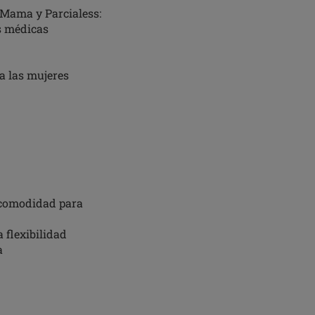
e Mama y Parcialess:
s médicas
a las mujeres
y comodidad para
 flexibilidad
a