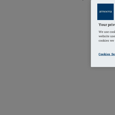
Your priv
We use cook
website use
cookies we u
Cookies Se