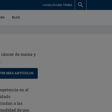
LOCALIZA UNA TIENDA
ENA
BLOG
el cáncer de mama y
.
VER MÁS ARTÍCULOS
mpetencia en el
uidado
rindan a las
modidad de uso.