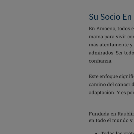
Su Socio En
En Amoena, todos es
mama para vivir co
más atentamente y c
admirados. Ser todo
confianza.
Este enfoque signif
camino del cáncer d
adaptación. Y es po
Fundada en Raublin
en todo el mundo y t
Todas las prót