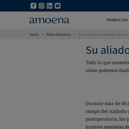
Skip
Skip
to
to
main
main
PRODUCTOS
content
content
>
>
Inicio
Sobre Nosotros
Su aliado en el cuidado de la
Su aliad
Todo lo que necesit
cómo podemos facilit
Durante más de 45 
campo del cuidado d
postoperatorio, las
mujeres operadas d