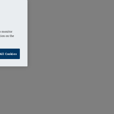
o monitor
tion on the
All Cookies