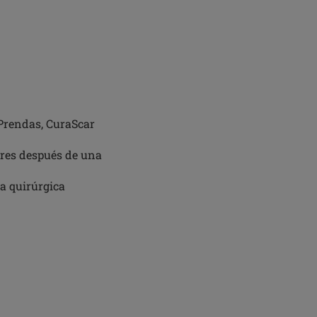
Prendas, CuraScar
eres después de una
ea quirúrgica