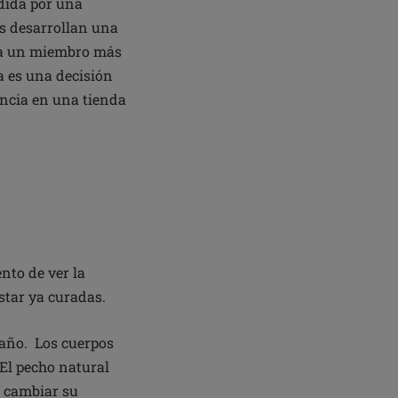
dida por una
es desarrollan una
rla un miembro más
a es una decisión
ncia en una tienda
nto de ver la
star ya curadas.
 año. Los cuerpos
El pecho natural
e cambiar su