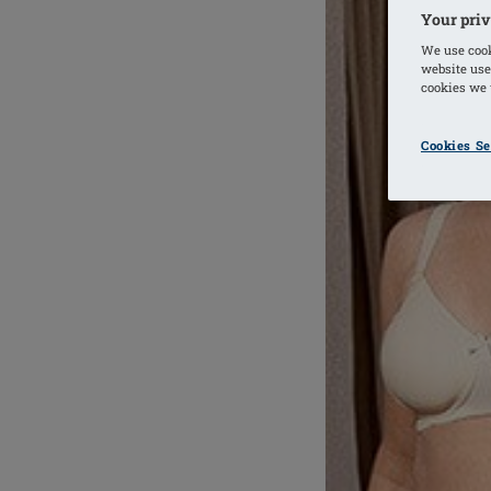
Your priv
We use cook
website use
cookies we u
Cookies Se