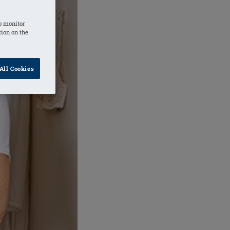
o monitor
tion on the
All Cookies