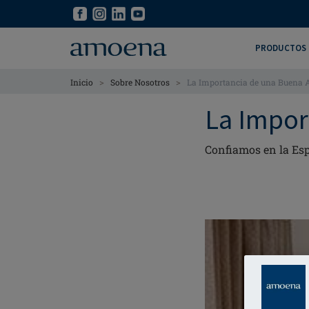
Skip
Skip
to
to
main
main
PRODUCTOS
content
content
>
>
Inicio
Sobre Nosotros
La Importancia de una Buena 
La Impor
Confiamos en la Esp