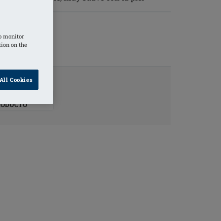
o monitor
tion on the
All Cookies
O SOBRE EL
RODUCTO