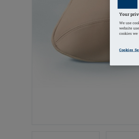
Your priv
We use cook
website use
cookies we u
Cookies Se