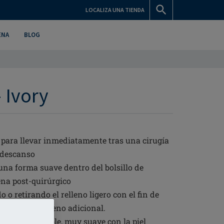
LOCALIZA UNA TIENDA
ENA
BLOG
 Ivory
para llevar inmediatamente tras una cirugía
 descanso
una forma suave dentro del bolsillo de
na post-quirúrgico
o retirando el relleno ligero con el fin de
Se incluye relleno adicional.
dón transpirable, muy suave con la piel