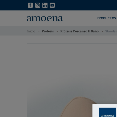
Skip
Skip
to
to
main
main
PRODUCTOS
content
content
>
>
>
Inicio
Prótesis
Prótesis Descanso & Baño
Standar