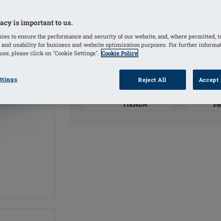
acy is important to us.
COLORES
ies to ensure the performance and security of our website, and, where permitted, t
 and usability for business and website optimization purposes. For further informa
Marfil
(Selected)
se, please click on "Cookie Settings".
Cookie Policy
ttings
Reject All
Accept 
INF
LOCALIZA UNA
TIENDA
P