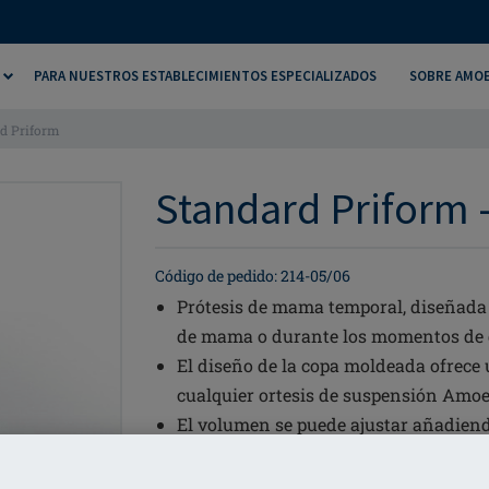
PARA NUESTROS ESTABLECIMIENTOS ESPECIALIZADOS
SOBRE AMO
d Priform
Standard Priform -
Código de pedido: 214-05/06
Prótesis de mama temporal, diseñada 
de mama o durante los momentos de
El diseño de la copa moldeada ofrece 
cualquier ortesis de suspensión Amoe
El volumen se puede ajustar añadiendo 
ajustar el volumen a la talla deseada. 
La cara trasera de la funda es de algo