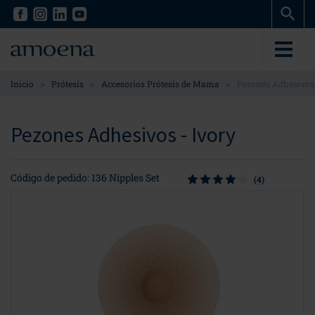
Skip
Skip
to
to
main
main
content
content
>
>
>
Inicio
Prótesis
Accesorios Prótesis de Mama
Pezones Adhesivos
Pezones Adhesivos - Ivory
Código de pedido: 136 Nipples Set
(4)