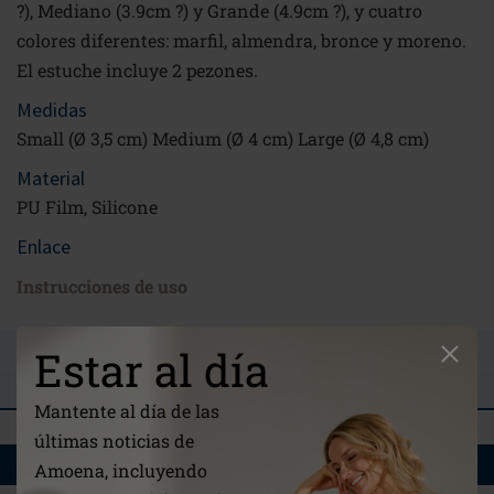
?), Mediano (3.9cm ?) y Grande (4.9cm ?), y cuatro
colores diferentes: marfil, almendra, bronce y moreno.
El estuche incluye 2 pezones.
Medidas
Small (Ø 3,5 cm) Medium (Ø 4 cm) Large (Ø 4,8 cm)
Material
PU Film, Silicone
Enlace
Instrucciones de uso
INGRESE SU PREGUNTA
Estar al día
OPINIONES
Mantente al día de las
últimas noticias de
QUIZAS LE INTERESE
Amoena, incluyendo