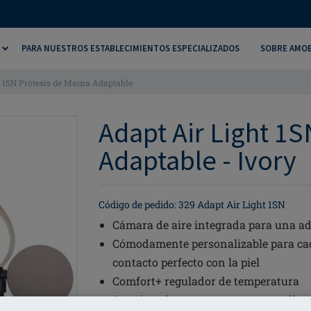
PARA NUESTROS ESTABLECIMIENTOS ESPECIALIZADOS
SOBRE AMO
t 1SN Prótesis de Mama Adaptable
Adapt Air Light 1
Adaptable - Ivory
Código de pedido: 329 Adapt Air Light 1SN
Cámara de aire integrada para una a
Cómodamente personalizable para cada
contacto perfecto con la piel
Comfort+ regulador de temperatura
Cara interior con estructura en reliev