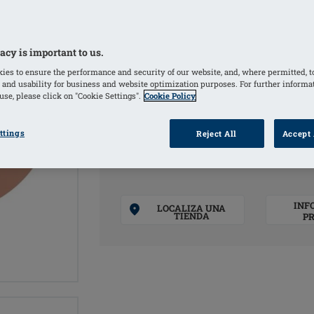
Cara exterior de la copa de Siliconta 
una prótesis de mama de la misma tal
Disponible en una nuva forma moderna
acy is important to us.
Incluye un adaptador de volumen
ies to ensure the performance and security of our website, and, where permitted, t
 and usability for business and website optimization purposes. For further informa
se, please click on "Cookie Settings".
Cookie Policy
COLORES
ttings
Reject All
Accept 
Ivory
(Selected)
INF
LOCALIZA UNA
TIENDA
P