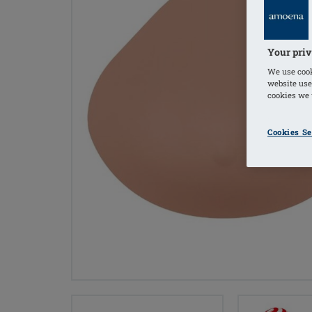
Your priv
We use cook
website use
cookies we u
Cookies Se