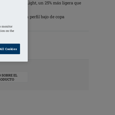
suave InTouch Light, un 25% más ligera que
la y forma
 1SN para un perfil bajo de copa
o monitor
tion on the
All Cookies
O SOBRE EL
RODUCTO