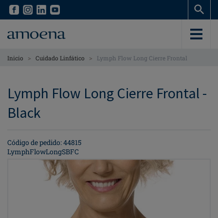
Skip
Skip
to
to
main
main
content
content
>
>
Inicio
Cuidado Linfático
Lymph Flow Long Cierre Frontal
Lymph Flow Long Cierre Frontal -
Black
Código de pedido: 44815
LymphFlowLongSBFC