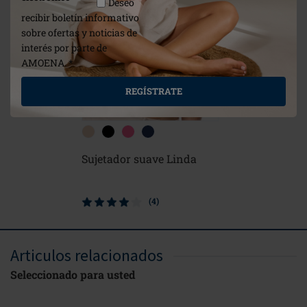
Deseo
recibir boletín informativo
sobre ofertas y noticias de
interés por parte de
AMOENA. *
REGÍSTRATE
Sujetador suave Linda
Sujetado
(4)
Articulos relacionados
Seleccionado para usted