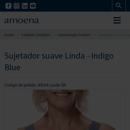
Skip
Skip
to
to
main
main
content
content
>
>
>
Inicio
Cuidado Linfático
CuraLymph Confort
Sujetador suave Li
Sujetador suave Linda - Indigo
Blue
Código de pedido: 45104 Linda SB