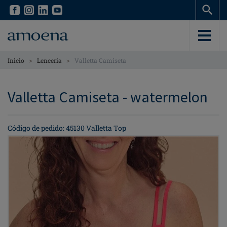
Skip
Skip
to
to
main
main
content
content
>
>
Inicio
Lenceria
Valletta Camiseta
Valletta Camiseta - watermelon
Código de pedido: 45130 Valletta Top