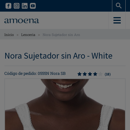
Skip
Skip
to
to
main
main
content
content
>
>
Inicio
Lenceria
Nora Sujetador sin Aro
Nora Sujetador sin Aro - White
Código de pedido: 0555N Nora SB
(18)