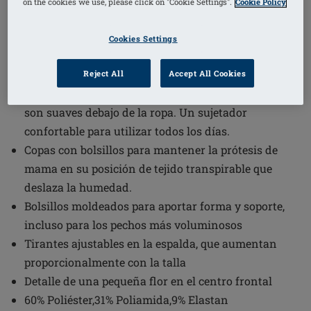
on the cookies we use, please click on "Cookie Settings".
Cookie Policy
1
/
3
Cookies Settings
(3)
Código de pedido: 44741 Mara SBP FC
Reject All
Accept All Cookies
Mara libre de aros; copas preformadas sin costuras
son suaves debajo de la ropa. Un sujetador
confortable para utilizar todos los días.
Copas con bolsillos para mantener la prótesis de
mama en su posición de tejido transpirable que
deslaza la humedad.
Bolsillos moldeados para aportar forma y soporte,
incluso para los pechos más voluminosos
Tirantes ajustables en la espalda, que aumentan
proporcionalmente con la talla
Detalle de una pequeña flor en el centro frontal
60% Poliéster,31% Poliamida,9% Elastan