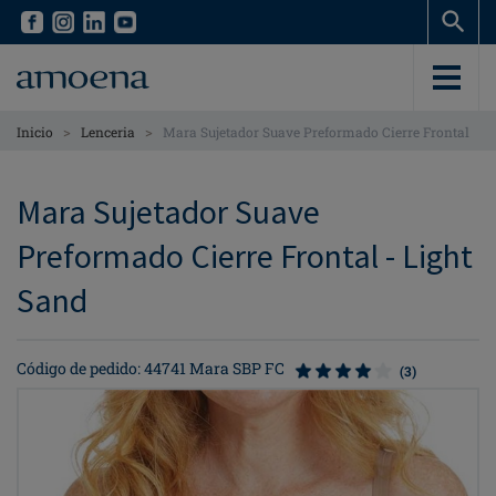
Skip
Skip
to
to
main
main
content
content
>
>
Inicio
Lenceria
Mara Sujetador Suave Preformado Cierre Frontal
Mara Sujetador Suave
Preformado Cierre Frontal - Light
Sand
Código de pedido: 44741 Mara SBP FC
(3)