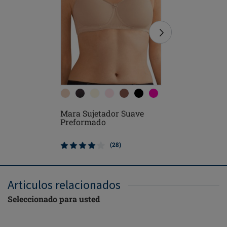
Mara Sujetador Suave
Frances 
Preformado
con Cierr
(28)
Articulos relacionados
Seleccionado para usted