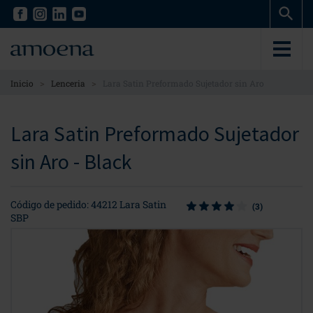
Skip
Skip
to
to
main
main
content
content
>
>
Inicio
Lenceria
Lara Satin Preformado Sujetador sin Aro
Lara Satin Preformado Sujetador
sin Aro - Black
Código de pedido: 44212 Lara Satin
(3)
SBP