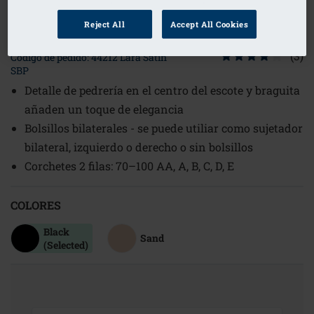
1
/
2
Reject All
Accept All Cookies
(3)
Código de pedido: 44212 Lara Satin
SBP
Detalle de pedrería en el centro del escote y braguita
añaden un toque de elegancia
Bolsillos bilaterales - se puede utiliar como sujetador
bilateral, izquierdo o derecho o sin bolsillos
Corchetes 2 filas: 70–100 AA, A, B, C, D, E
COLORES
Black
Sand
(Selected)