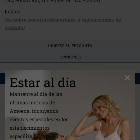
74% Poliamida, 11% Poliéster, 15% Elastán
Enlace
/es/sobre-nosotros/materiales-e-instrucciones-de-
cuidado/
INGRESE SU PREGUNTA
OPINIONES
Estar al día
QUIZAS LE INTERESE
Mantente al día de las
últimas noticias de
Amoena, incluyendo
eventos especiales en los
establecimientos
especilizados que no te