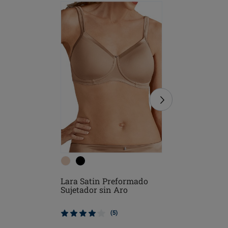
Lara Satin Preformado
Karolina
Sujetador sin Aro
Preforma
(5)