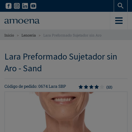
Skip
Skip
to
to
main
main
content
content
>
>
Inicio
Lenceria
Lara Preformado Sujetador sin Aro
Lara Preformado Sujetador sin
Aro - Sand
Código de pedido: 0674 Lara SBP
(12)