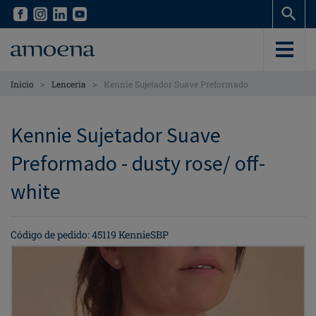
Skip
Skip
to
to
main
main
content
content
>
>
Inicio
Lenceria
Kennie Sujetador Suave Preformado
Kennie Sujetador Suave
Preformado - dusty rose/ off-
white
Código de pedido: 45119 KennieSBP