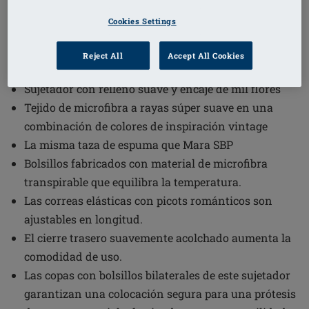
Cookies Settings
1
/
4
Reject All
Accept All Cookies
Código de pedido: 45119 KennieSBP
Sujetador con relleno suave y encaje de mil flores
Tejido de microfibra a rayas súper suave en una
combinación de colores de inspiración vintage
La misma taza de espuma que Mara SBP
Bolsillos fabricados con material de microfibra
transpirable que equilibra la temperatura.
Las correas elásticas con picots románticos son
ajustables en longitud.
El cierre trasero suavemente acolchado aumenta la
comodidad de uso.
Las copas con bolsillos bilaterales de este sujetador
garantizan una colocación segura para una prótesis