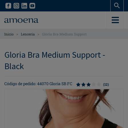
Skip
Skip
to
to
main
main
content
content
>
>
Inicio
Lenceria
Gloria Bra Medium Support
Gloria Bra Medium Support -
Black
Código de pedido: 44070 Gloria SB FC
(12)