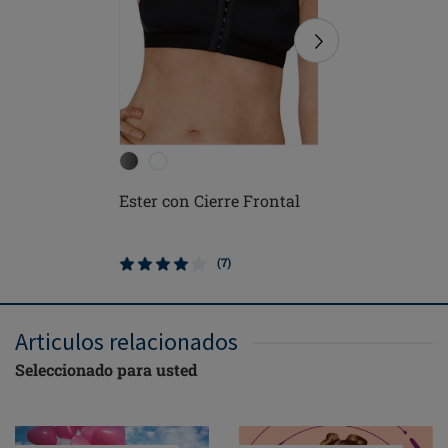
Ester con Cierre Frontal
Jolie Suj
sin aros
(7)
Articulos relacionados
Seleccionado para usted