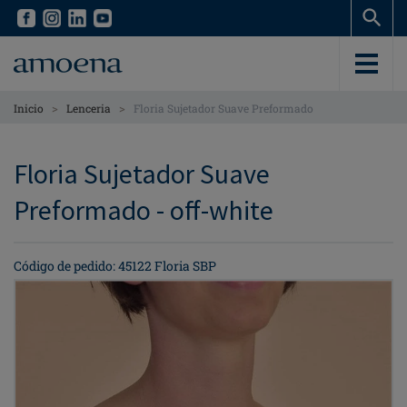
Skip
Skip
to
to
main
main
content
content
>
>
Inicio
Lenceria
Floria Sujetador Suave Preformado
Floria Sujetador Suave
Preformado - off-white
Código de pedido: 45122 Floria SBP