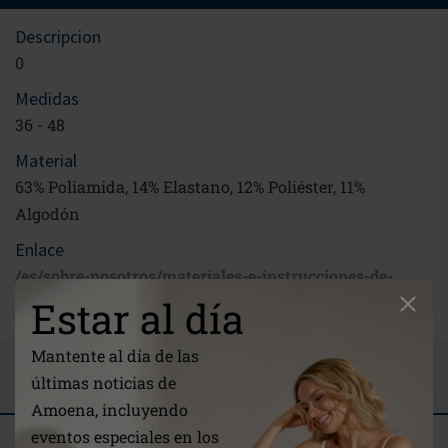
Descripcion
0
Medidas
36 - 48
Material
63% Poliamida, 14% Elastano, 12% Poliéster, 11%
Algodón
Enlace
/es/sobre-nosotros/materiales-e-instrucciones-de-
cuidado/
Estar al día
Mantente al día de las
INGRESE SU PREGUNTA
últimas noticias de
OPINIONES
Amoena, incluyendo
eventos especiales en los