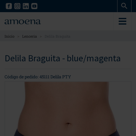
Skip
Skip
to
to
main
main
content
content
>
>
Inicio
Lenceria
Delila Braguita
Delila Braguita - blue/magenta
Código de pedido: 45111 Delila PTY