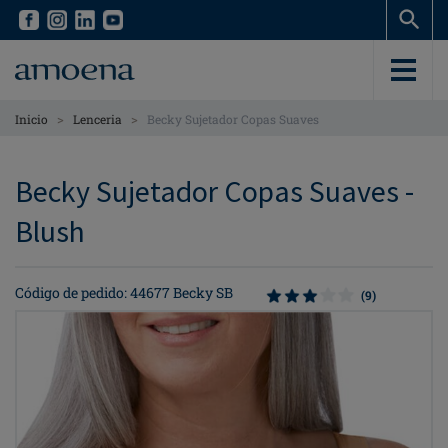
Skip
Skip
to
to
main
main
content
content
>
>
Inicio
Lenceria
Becky Sujetador Copas Suaves
Becky Sujetador Copas Suaves -
Blush
Código de pedido: 44677 Becky SB
(9)