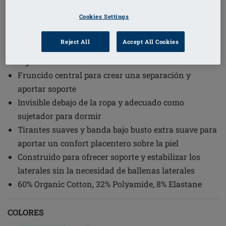
1
/
2
Cookies Settings
(9)
Código de pedido: 44677 Becky SB
Reject All
Accept All Cookies
Copas preformadas cubiertas con un tejido suave de
algodón
Fruncido central para crear una separación y
aportar soporte
Invisible debajo de la ropa y adecuado como
sujetador para dormir
Tirantes suaves y banda bajo busto extra suave para
aportar un confort placentero sobre la piel
Construido para ofrecer soporte y estabilizar los
laterales sin la necesidad de ballenas laterales
60% Organic Cotton, 32% Polyamide, 8% Elastane
COLORES