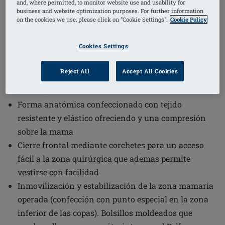
and, where permitted, to monitor website use and usability for
business and website optimization purposes. For further information
1
/
6
on the cookies we use, please click on "Cookie Settings".
Cookie Policy
Código de pedido: 45006 Sina HE-ST-
Cookies Settings
MED universal cup
Tirantes anchos ajustables con cierre de bucle
Reject All
Accept All Cookies
gancho para una adaptacióon fácil y confort
durante su uso
Forma anatómica confeccionado con tejido
resistente y elástico ofreciendo y una compresión
sobre la mama
Cierre frontal mediante corchetes para un acceso
fácil a la zona quirúrgica que ademas permite
vestirse con facilidad
Inmovilización y estabilización de la zona mamaria
operada (confección con punto especial en la zona
inferior de las copas). Bolsillos moldeados que