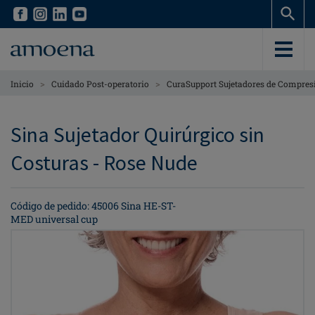
Skip
Skip
to
to
main
main
content
content
>
>
Inicio
Cuidado Post-operatorio
CuraSupport Sujetadores de Compre
Sina Sujetador Quirúrgico sin
Costuras - Rose Nude
Código de pedido: 45006 Sina HE-ST-
MED universal cup