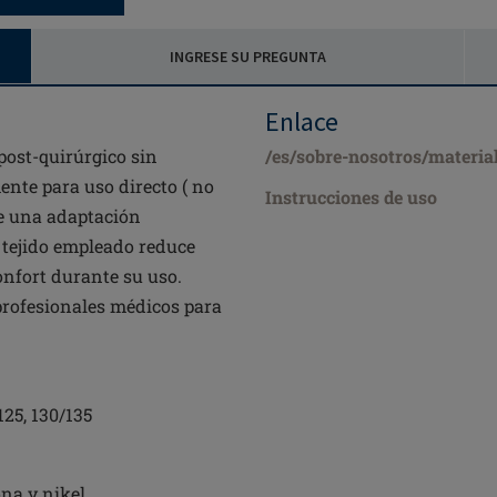
INGRESE SU PREGUNTA
Enlace
post-quirúrgico sin
/es/sobre-nosotros/materia
ente para uso directo ( no
Instrucciones de uso
ce una adaptación
l tejido empleado reduce
onfort durante su uso.
profesionales médicos para
125, 130/135
ona y nikel