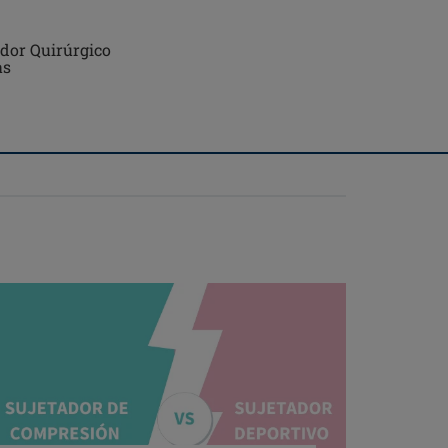
ador Quirúrgico
as