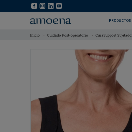
Skip
Skip
to
to
main
main
PRODUCTOS
content
content
>
>
Inicio
Cuidado Post-operatorio
CuraSupport Sujetad