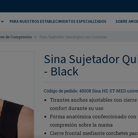
PARA NUESTROS ESTABLECIMIENTOS ESPECIALIZADOS
SOBRE AMO
>
ores de Compresión
Sina Sujetador Quirúrgico sin Costuras
Sina Sujetador Qui
- Black
Código de pedido: 45008 Sina HE-ST-MED unive
Tirantes anchos ajustables con cierre
confort durante su uso
Forma anatómica confeccionado con te
compresión sobre la mama
Cierre frontal mediante corchetes para