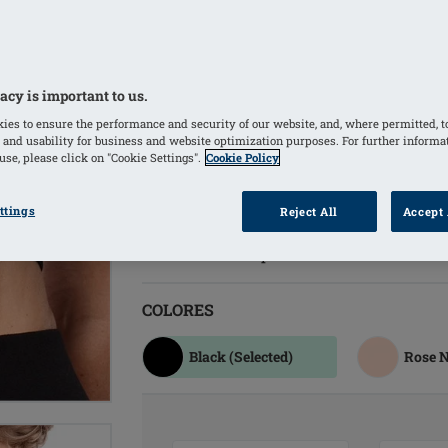
ademas permite vestirse con facilida
Inmovilización y estabilización de l
especial en la zona inferior de las co
una prótesis temporal Priform o Leis
acy is important to us.
lugar.
ies to ensure the performance and security of our website, and, where permitted, t
 and usability for business and website optimization purposes. For further informa
Hook and loop fastener flap in middle
se, please click on "Cookie Settings".
Cookie Policy
soft compression strap stabiliser to ke
Adecuado para: Reconstrucción Mam
ttings
Reject All
Accept 
Elevación Mamria, Cirugías Mamarias
Nivel de Compresiónl: media
COLORES
Black
(Selected)
Rose 