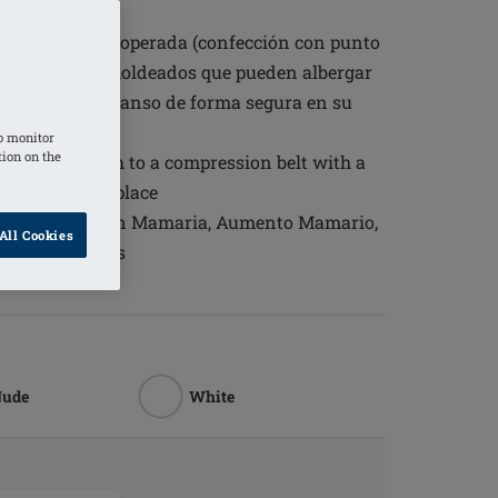
d
a zona mamaria operada (confección con punto
pas). Bolsillos moldeados que pueden albergar
ure para el descanso de forma segura en su
o monitor
tion on the
 back to attach to a compression belt with a
ep the belt in place
aria, Reducción Mamaria, Aumento Mamario,
All Cookies
 Oncoplásticas
Nude
White