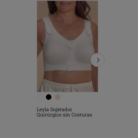
Leyla Sujetador
Sina Suj
Quirúrgico sin Costuras
sin Cost