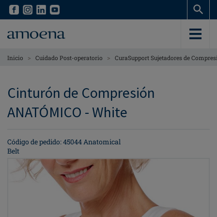
Skip
Skip
to
to
main
main
content
content
>
>
Inicio
Cuidado Post-operatorio
CuraSupport Sujetadores de Compre
Cinturón de Compresión
ANATÓMICO - White
Código de pedido: 45044 Anatomical
Belt