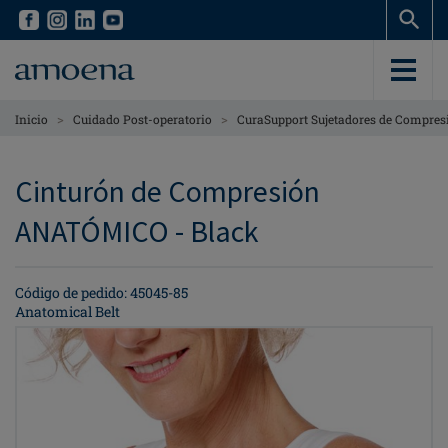
Skip
Skip
to
to
main
main
content
content
>
>
Inicio
Cuidado Post-operatorio
CuraSupport Sujetadores de Compre
Cinturón de Compresión
ANATÓMICO - Black
Código de pedido: 45045-85
Anatomical Belt