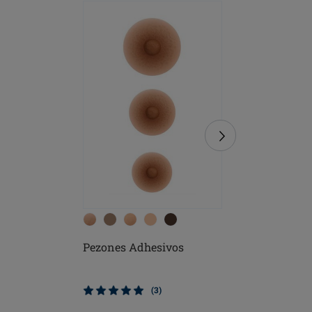
Pezones Adhesivos
Leyla Su
Quirúrgi
(3)