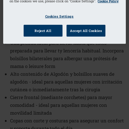
on the cookies we use, please click on "Cookie Settings".
Cookie Policy
1
/
2
Cookies Settings
(29)
Código de pedido: 2128 Frances SB FC
Frances es uno denuestros sujetadores más
Reject All
Accept All Cookies
populares para los momentos de descanso
Una prenda ideal para llevar hasta que estes
preparada para llevar ty lencería habitual. Incorpora
bolsillos bilaterales para albergar una prótesis de
mama o leisure form
Alto contenido de Algodón y bolsillos suaves de
algodón - ideal para aquellas mujeres con irritación
cutánea o inmediatamente tras la cirugia
Cierre frontal (mediante corchetes) para mayor
comodidad - ideal para aquellas mujeres con
movilidad limitada
Copas con corte y costuras para asegurar un confort
y soporte durante todo el día