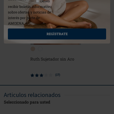
Deseo
recibir boletín informativo
sobre ofertas y noticias de
interés por parte de
AMOENA. *
REGÍSTRATE
Ruth Sujetador sin Aro
Frances 
con Cierr
(17)
Articulos relacionados
Seleccionado para usted