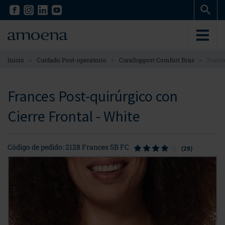
Skip
Skip
to
to
main
main
content
content
>
>
>
Inicio
Cuidado Post-operatorio
CuraSupport Comfort Bras
France
Frances Post-quirúrgico con
Cierre Frontal - White
Código de pedido: 2128 Frances SB FC
(29)