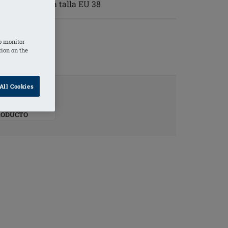
te 7cm para la talla EU 38
o monitor
tion on the
All Cookies
O SOBRE EL
RODUCTO