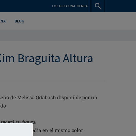
LOCALIZA UNA TIENDA
ENA
BLOG
im Braguita Altura
seño de Melissa Odabash disponible por un
ido
recerá tu figura
im de altura media en el mismo color