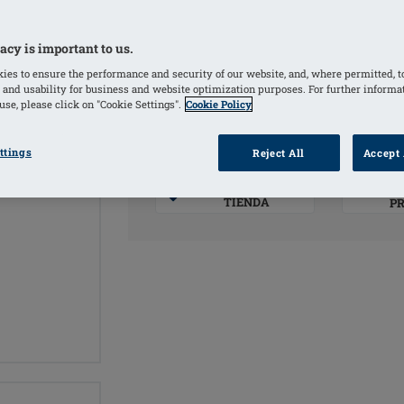
Altura costura lateral aproximadamen
acy is important to us.
COLORES
ies to ensure the performance and security of our website, and, where permitted, t
 and usability for business and website optimization purposes. For further informa
Flamingo
(Selected)
se, please click on "Cookie Settings".
Cookie Policy
ttings
Reject All
Accept 
INF
LOCALIZA UNA
TIENDA
P