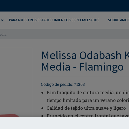
PARA NUESTROS ESTABLECIMIENTOS ESPECIALIZADOS
SOBRE AMO
edia
Melissa Odabash K
Media - Flamingo
Código de pedido: 71303
Kim braguita de cintura media, un di
tiempo limitado para un verano color
Calidad de tejido ultra suave y ligero
Fruncido en el centro frontal que favo
Se puede conjuntar con la braguita K