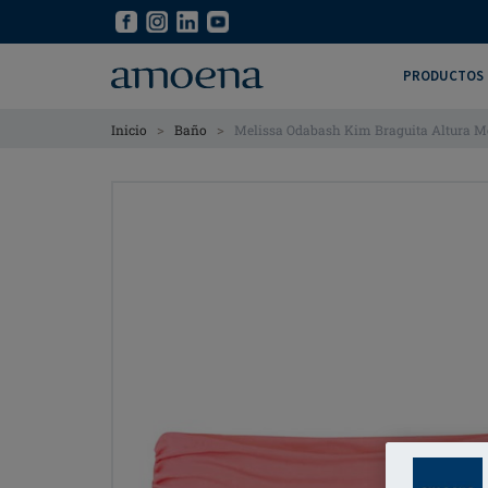
Skip
Skip
to
to
main
main
PRODUCTOS
content
content
>
>
Inicio
Baño
Melissa Odabash Kim Braguita Altura M