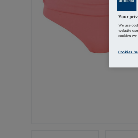
Your priv
We use cook
website use
cookies we u
Cookies Se