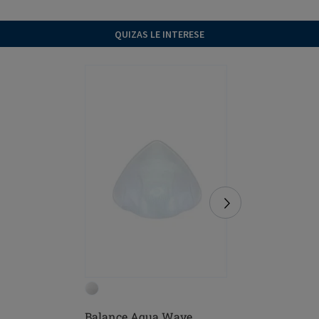
QUIZAS LE INTERESE
Balance Aqua Wave
Casoria 