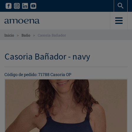
Skip
Skip
to
to
main
main
content
content
>
>
Inicio
Baño
Casoria Bañador
Casoria Bañador - navy
Código de pedido: 71788 Casoria OP