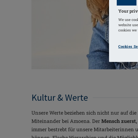
Your priv
We use cook
website use
cookies we u
Cookies Se
Kultur & Werte
Unsere Werte beziehen sich nicht nur auf d
Miteinander bei Amoena. Der
Mensch zuerst, 
immer bestrebt für unsere Mitarbeiterinnen u
können. Flache Hierarchien und die Möglichk