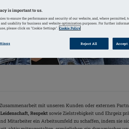
acy is important to us.
ies to ensure the performance and security of our website, and, where permitted, t
 and usability for business and website optimization purposes. For further informa
se, please click on "Cookie Settings".
Cookie Policy
ttings
Reject All
Accept 
ie Zusammenarbeit mit unseren Kunden oder externen Partn
Leidenschaft, Respekt
sowie Zielstrebigkeit und Ehrgeiz p
nd Mitarbeiter ein Arbeitsumfeld zu schaffen, indem sie s
eit, aktiv mitzugestalten, ermöglichen ein dynamisches u