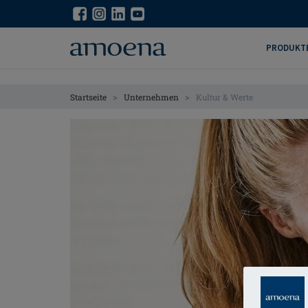
Skip
Skip
to
to
main
main
PRODUKT
content
content
>
>
Startseite
Unternehmen
Kultur & Werte