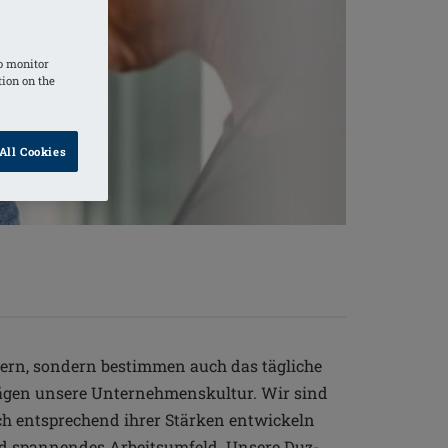
o monitor
tion on the
All Cookies
ern, sondern bestimmen auch das tägliche
rägen unsere Unternehmenskultur. Wir sind
ich entsprechend ihrer Stärken entwickeln
nd spannendes Arbeitsumfeld. Unsere Duz-