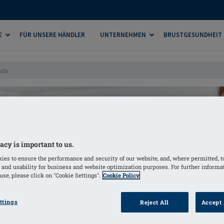
E
FÜR UNSERE HÄNDLER
UNTERNEHMEN
BRUSTGESUNDHEIT
nde
acy is important to us.
ies to ensure the performance and security of our website, and, where permitted, t
 and usability for business and website optimization purposes. For further informa
se, please click on "Cookie Settings".
Cookie Policy
ttings
Reject All
Accept 