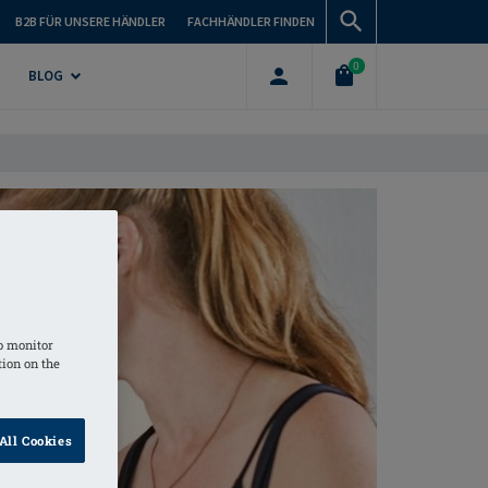
B2B FÜR UNSERE HÄNDLER
FACHHÄNDLER FINDEN
0
BLOG
o monitor
tion on the
All Cookies