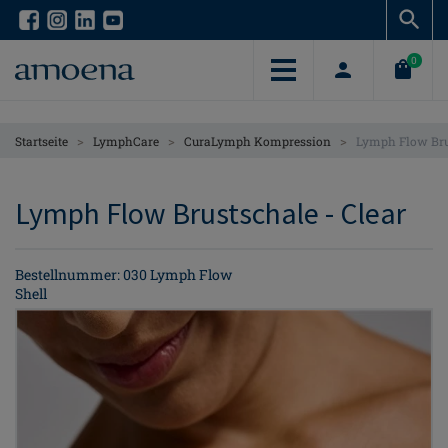
Skip
Skip
to
to
main
main
0
content
content
>
>
>
Startseite
LymphCare
CuraLymph Kompression
Lymph Flow Bru
Lymph Flow Brustschale - Clear
Bestellnummer: 030 Lymph Flow
Shell