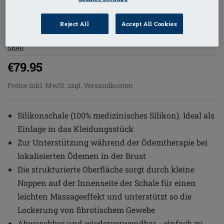
1
/
6
Reject All
Accept All Cookies
Bestellnummer: 030 Lymph Flow
Shell
€79.95
Preise inkl. MwSt. zzgl. Versandkosten
Silikonschale (100% medizinisches Silikon). Ideal als
Einlage in das Kleidungsstück
Zur Unterstützung während der Ödemtherapie bei
lokalisierten Ödemen in der Brust
Die strukturierte Oberfläche sorgt durch kleine
Noppen auf der Innenseite der Schale für einen
leichten Massageeffekt und unterstützt so die
Lockerung von fibrotischem Gewebe
Abwaschbar und wiederverwendbar - einfach zu