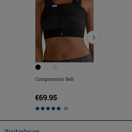
Compression Belt
Anatomic
€69.95
€69.9
(1)
Weiterlesen