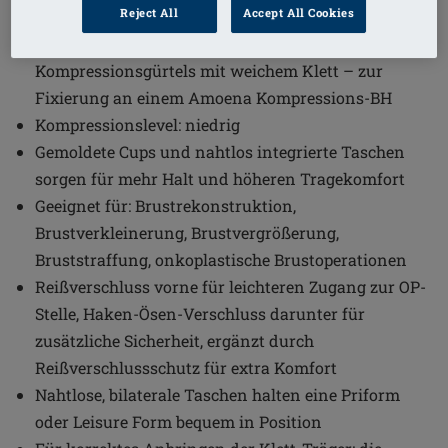
onkoplastischen Brustoperationen abgestimmt.
Reject All
Accept All Cookies
Klettverschluss am Rücken zur Befestigung eines
Kompressionsgürtels mit weichem Klett – zur
Fixierung an einem Amoena Kompressions-BH
Kompressionslevel: niedrig
Gemoldete Cups und nahtlos integrierte Taschen
sorgen für mehr Halt und höheren Tragekomfort
Geeignet für: Brustrekonstruktion,
Brustverkleinerung, Brustvergrößerung,
Bruststraffung, onkoplastische Brustoperationen
Reißverschluss vorne für leichteren Zugang zur OP-
Stelle, Haken-Ösen-Verschluss darunter für
zusätzliche Sicherheit, ergänzt durch
Reißverschlussschutz für extra Komfort
Nahtlose, bilaterale Taschen halten eine Priform
oder Leisure Form bequem in Position