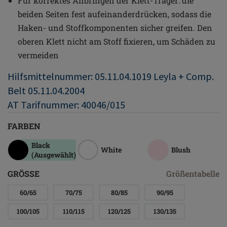
Für korrektes Anbringen der Klett-Träger: die
beiden Seiten fest aufeinanderdrücken, sodass die
Haken- und Stoffkomponenten sicher greifen. Den
oberen Klett nicht am Stoff fixieren, um Schäden zu
vermeiden
Hilfsmittelnummer: 05.11.04.1019 Leyla + Comp.
Belt 05.11.04.2004
AT Tarifnummer: 40046/015
FARBEN
Black
White
Blush
(Ausgewählt)
GRÖSSE
Größentabelle
60/65
70/75
80/85
90/95
100/105
110/115
120/125
130/135