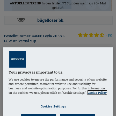
AKTUELL IM TREND
In den letzten 72 Stunden mehr als 20+ Mal
1
/
6
gekauft
bügelloser bh
Bestellnummer: 44606 Leyla ZIP-ST-
(
19
)
LOW universal cup
€159.95
Preise inkl. MwSt. zzgl. Versandkosten
Your privacy is important to us.
Der Leyla Post-OP BH bietet eine optimale
We use cookies to ensure the performance and security of our website,
Unterstützung nach Brustoperationen und überzeugt
and, where permitted, to monitor website use and usability for
business and website optimization purposes. For further information
durch durchdachte Details für höchsten Tragekomfort.
on the cookies we use, please click on "Cookie Settings".
Cookie Policy
Dieses Modell ist speziell auf die Bedürfnisse nach
Brustrekonstruktion, Brustverkleinerung,
Cookies Settings
Brustvergrößerung, Bruststraffung und