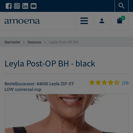
Skip
Skip
to
to
main
main
0
content
content
>
>
Startseite
Dessous
Leyla Post-OP BH
Leyla Post-OP BH - black
Bestellnummer: 44606 Leyla ZIP-ST-
(
19
)
LOW universal cup