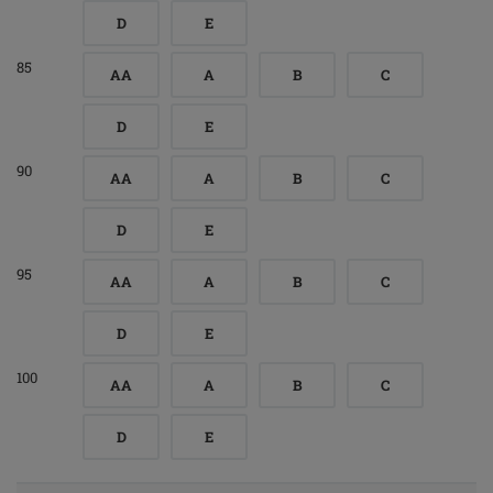
D
E
85
AA
A
B
C
D
E
90
AA
A
B
C
D
E
95
AA
A
B
C
D
E
100
AA
A
B
C
D
E