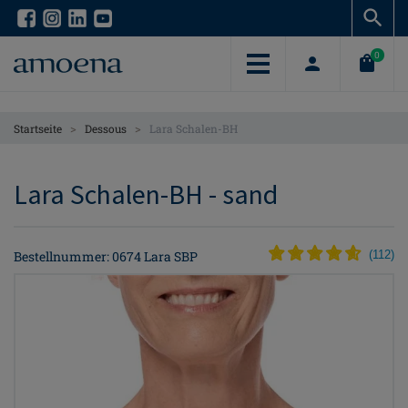
Skip
Skip
to
to
main
main
0
content
content
>
>
Startseite
Dessous
Lara Schalen-BH
Lara Schalen-BH - sand
Bestellnummer: 0674 Lara SBP
(
112
)