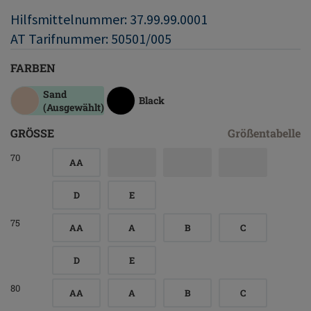
Hilfsmittelnummer: 37.99.99.0001
AT Tarifnummer: 50501/005
FARBEN
Sand
Black
(Ausgewählt)
GRÖSSE
Größentabelle
70
AA
D
E
75
AA
A
B
C
D
E
80
AA
A
B
C