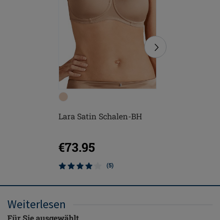
Lara Satin Schalen-BH
Karolina
€73.95
€89.9
(5)
Weiterlesen
Für Sie ausgewählt