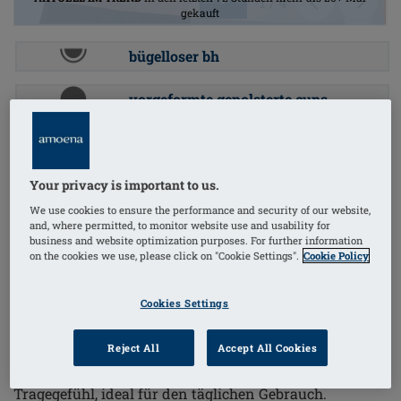
1
/
4
gekauft
bügelloser bh
vorgeformte gepolsterte cups
seitlich mit stäbchen
Your privacy is important to us.
Bestellnummer: 0674 Lara SBP
(
112
)
We use cookies to ensure the performance and security of our website,
and, where permitted, to monitor website use and usability for
€73.95
business and website optimization purposes. For further information
on the cookies we use, please click on "Cookie Settings".
Cookie Policy
Preise inkl. MwSt. zzgl. Versandkosten
Cookies Settings
Der Lara Schalen-BH vereint Komfort und
Funktionalität in einem ansprechenden Design. Er
Reject All
Accept All Cookies
bietet optimalen Halt und ein angenehmes
Tragegefühl, ideal für den täglichen Gebrauch.