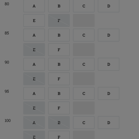
80
A
B
C
D
E
F
85
A
B
C
D
E
F
90
A
B
C
D
E
F
95
A
B
C
D
E
F
100
A
B
C
D
E
F