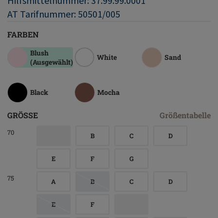
Hilfsmittelnummer: 37.99.99.0001
AT Tarifnummer: 50501/005
FARBEN
Blush
White
Sand
(Ausgewählt)
Black
Mocha
GRÖSSE
Größentabelle
70
B
C
D
E
F
G
75
A
B
C
D
E
F