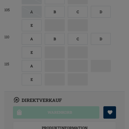
105
A
B
C
D
E
110
A
B
C
D
E
115
A
E
DIREKTVERKAUF
WARENKORB
PRODUKTINFORMATION