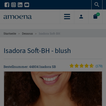
Skip
Skip
to
to
main
main
0
content
content
>
>
Startseite
Dessous
Isadora Soft-BH
Isadora Soft-BH - blush
Bestellnummer: 44804 Isadora SB
(
179
)