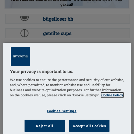
1
/
4
gekauft
bügelloser bh
geteilte cups
gepolsterte träger
Bestellnummer: 44804 Isadora SB
(
179
)
Your privacy is important to us.
€72.95
We use cookies to ensure the performance and security of our website,
and, where permitted, to monitor website use and usability for
Preise inkl. MwSt. zzgl. Versandkosten
business and website optimization purposes. For further information
on the cookies we use, please click on "Cookie Settings".
Cookie Policy
Der Isadora Soft-BH verbindet Komfort und
Cookies Settings
Funktionalität auf höchstem Niveau. Mit seiner
durchdachten Konstruktion bietet der Isadora SB
Reject All
Accept All Cookies
optimalen Halt und ein angenehmes Tragegefühl den