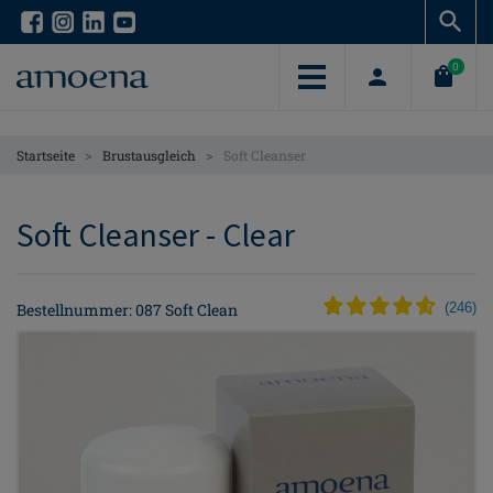
Skip
Skip
to
to
main
main
0
content
content
>
>
Startseite
Brustausgleich
Soft Cleanser
Soft Cleanser - Clear
Bestellnummer: 087 Soft Clean
(
246
)