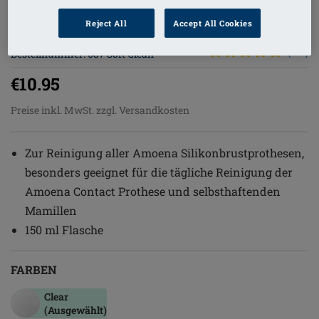
Reject All
Accept All Cookies
Bestellnummer: 087 Soft Clean
(
246
)
€10.95
Preise inkl. MwSt. zzgl. Versandkosten
Zur Reinigung aller Amoena Silikonbrustprothesen,
besonders geeignet für die tägliche Reinigung der
Amoena Contact Prothese und selbsthaftenden
Mamillen
150 ml Flasche
FARBEN
Clear
(Ausgewählt)