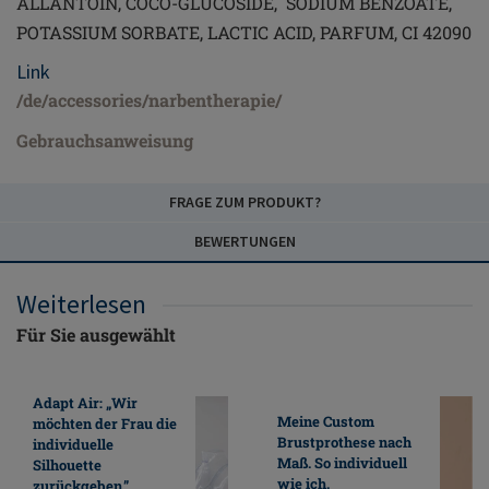
ALLANTOIN, COCO-GLUCOSIDE, SODIUM BENZOATE,
POTASSIUM SORBATE, LACTIC ACID, PARFUM, CI 42090
Link
/de/accessories/narbentherapie/
Gebrauchsanweisung
FRAGE ZUM PRODUKT?
BEWERTUNGEN
Weiterlesen
Für Sie ausgewählt
Adapt Air: „Wir
Meine Custom
möchten der Frau die
Brustprothese nach
individuelle
Maß. So individuell
Silhouette
wie ich.
zurückgeben.”