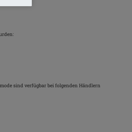
urden:
emode sind verfügbar bei folgenden Händlern