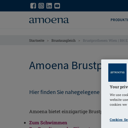
Skip
Skip
to
to
main
main
PRODUKT
content
content
>
>
Startseite
Brustausgleich
Brustprothesen Wien | BH 
Amoena Brustprothe
Your priv
Hier finden Sie nahegelegene Händler, d
We use cook
website use
cookies we u
Amoena bietet einzigartige Brustprothesen u
Cookies Se
Zum Schwimmen