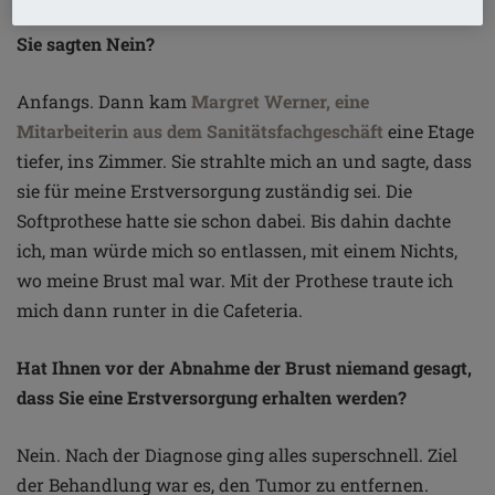
Sie sagten Nein?
Anfangs. Dann kam
Margret Werner, eine
Mitarbeiterin aus dem Sanitätsfachgeschäft
eine Etage
tiefer, ins Zimmer. Sie strahlte mich an und sagte, dass
sie für meine Erstversorgung zuständig sei. Die
Softprothese hatte sie schon dabei. Bis dahin dachte
ich, man würde mich so entlassen, mit einem Nichts,
wo meine Brust mal war. Mit der Prothese traute ich
mich dann runter in die Cafeteria.
Hat Ihnen vor der Abnahme der Brust niemand gesagt,
dass Sie eine Erstversorgung erhalten werden?
Nein. Nach der Diagnose ging alles superschnell. Ziel
der Behandlung war es, den Tumor zu entfernen.