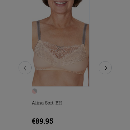
Alina Soft-BH
Alina Slip
€89.95
€38.95