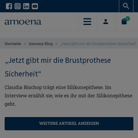
Skip
Skip
to
to
main
main
0
content
content
>
>
Startseite
Amoena Blog
„Jetzt gibt mir die Brustprothese Sicherheit“
„Jetzt gibt mir die Brustprothese
Sicherheit“
Claudia Bischop trägt eine Silikonepithese. Im
Interview erzählt sie, wie es ihr mit der Silikonepithese
geht.
WEITERE ARTIKEL ANZEIGEN