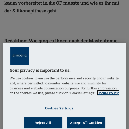
kaum vorbereitet in die OP musste und wie es ihr mit
der Silikonepithese geht.
Redaktion: Wie ging es Ihnen nach der Mastektomie,
also der Brustamputation?
Claudia: Ich war total down – nicht nur körperlich,
Your privacy is important to us.
sondern auch psychisch. Als ich noch leicht benebelt
aus der Narkose aufwachte, drückte der
We use cookies to ensure the performance and security of our website,
and, where permitted, to monitor website use and usability for
Kompressionsverband, die Lymphdrainage tat weh
business and website optimization purposes. For further information
on the cookies we use, please click on "Cookie Settings".
Cookie Policy
und die Brust war weg. Dann kam meine
Schwiegermutter ins Krankenzimmer und wollte mit
Cookies Settings
mir in der Cafeteria einen Kaffee trinken gehen. Sie
meinte es gut, aber ich wollte einfach nur die Decke
Reject All
Accept All Cookies
über meinen Kopf ziehen.