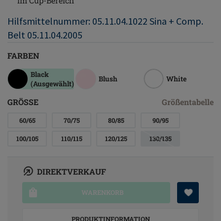
im Cup-Bereich
Hilfsmittelnummer: 05.11.04.1022 Sina + Comp.
Belt 05.11.04.2005
FARBEN
Black
Blush
White
(Ausgewählt)
GRÖSSE
Größentabelle
60/65
70/75
80/85
90/95
100/105
110/115
120/125
130/135
DIREKTVERKAUF
WARENKORB
PRODUKTINFORMATION