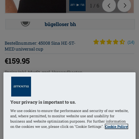
1
/
6
bügelloser bh
Bestellnummer: 45008 Sina HE-ST-
(
14
)
MED universal cup
€159.95
Preise inkl. MwSt. zzgl. Versandkosten
Der Sina Post-OP BH bietet eine optimale
Unterstützung nach operativen Eingriffen an der
Your privacy is important to us.
Brust. Er kombiniert Komfort mit funktionaler
We use cookies to ensure the performance and security of our website,
Kompression und ist speziell für die Bedürfnisse nach
and, where permitted, to monitor website use and usability for
business and website optimization purposes. For further information
Brustrekonstruktion, Brustverkleinerung,
on the cookies we use, please click on "Cookie Settings".
Cookie Policy
Brustvergrößerung, Bruststraffung sowie