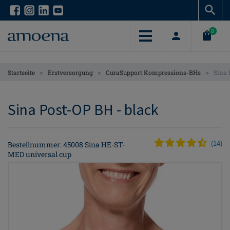
Skip
Skip
to
to
main
main
0
content
content
>
>
>
Startseite
Erstversorgung
CuraSupport Kompressions-BHs
Sina 
Sina Post-OP BH - black
Bestellnummer: 45008 Sina HE-ST-
(
14
)
MED universal cup