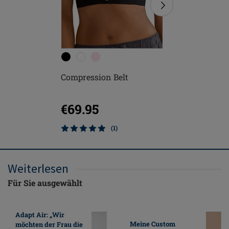
Compression Belt
Sina Pos
€69.95
€159.
(1)
Weiterlesen
Für Sie ausgewählt
Adapt Air: „Wir
Meine Custom
möchten der Frau die