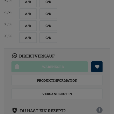
60/65
A/B
C/D
70/75
A/B
C/D
80/85
A/B
C/D
90/95
A/B
C/D
DIREKTVERKAUF
WARENKORB
PRODUKTINFORMATION
VERSANDKOSTEN
i
DU HAST EIN REZEPT?