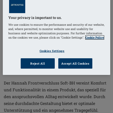
1
/
6
Your privacy is important to us.
bügelloser bh
We use cookies to ensure the performance and security of our website,
and, where permitted, to monitor website use and usability for
business and website optimization purposes. For further information
hoher baumwollanteil
on the cookies we use, please click on "Cookie Settings".
Cookie Policy
Bestellnummer: 2160-XXL C/D
Cookies Settings
€73.95
Reject All
Accept All Cookies
Preise inkl. MwSt. zzgl. Versandkosten
Der Hannah Frontverschluss Soft-BH vereint Komfort
und Funktionalität in einem Produkt, das speziell für
den anspruchsvollen Alltag entwickelt wurde. Durch
seine durchdachte Gestaltung bietet er optimale
Unterstützung und ein angenehmes Tragegefühl.