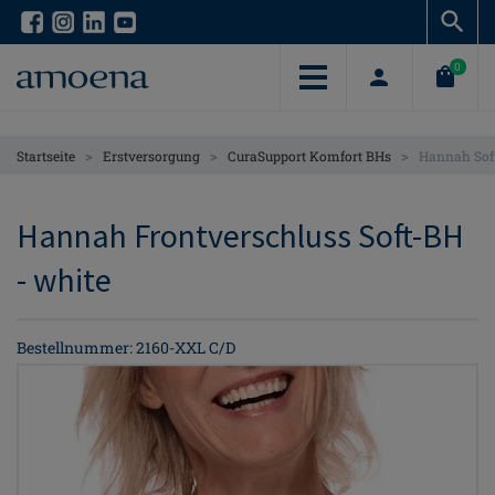
Skip
Skip
to
to
main
main
0
content
content
>
>
>
Startseite
Erstversorgung
CuraSupport Komfort BHs
Hannah Sof
Hannah Frontverschluss Soft-BH
- white
Bestellnummer: 2160-XXL C/D