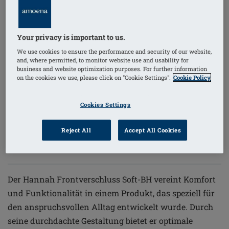
1
/
6
Your privacy is important to us.
bügelloser bh
We use cookies to ensure the performance and security of our website,
and, where permitted, to monitor website use and usability for
business and website optimization purposes. For further information
hoher baumwollanteil
on the cookies we use, please click on "Cookie Settings".
Cookie Policy
Cookies Settings
Bestellnummer: 2160-XXL A/B
(
18
)
€73.95
Reject All
Accept All Cookies
Preise inkl. MwSt. zzgl. Versandkosten
Der Hannah Frontverschluss Soft-BH vereint Komfort
und Funktionalität in einem Produkt, das speziell für
den anspruchsvollen Alltag entwickelt wurde. Durch
seine durchdachte Gestaltung bietet er optimale