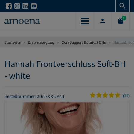
Skip
Skip
to
to
main
main
0
content
content
>
>
>
Startseite
Erstversorgung
CuraSupport Komfort BHs
Hannah Sof
Hannah Frontverschluss Soft-BH
- white
Bestellnummer: 2160-XXL A/B
(
18
)