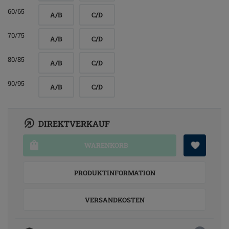
60/65
A/B
C/D
70/75
A/B
C/D
80/85
A/B
C/D
90/95
A/B
C/D
DIREKTVERKAUF
WARENKORB
PRODUKTINFORMATION
VERSANDKOSTEN