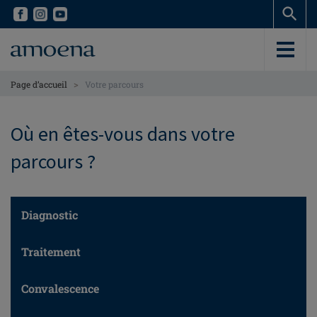
Skip
Skip
to
to
main
main
content
content
>
Page d’accueil
Votre parcours
Où en êtes-vous dans votre
parcours ?
Diagnostic
Traitement
Convalescence