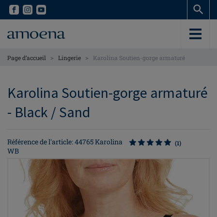
Skip
Skip
to
to
main
main
content
content
>
>
Page d’accueil
Lingerie
Karolina Soutien-gorge armaturé
Karolina Soutien-gorge armaturé
- Black / Sand
Référence de l'article: 44765 Karolina
(1)
WB