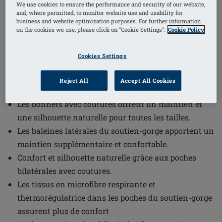
We use cookies to ensure the performance and security of our website,
1
/
4
and, where permitted, to monitor website use and usability for
business and website optimization purposes. For further information
on the cookies we use, please click on "Cookie Settings".
Cookie Policy
(1)
Référence de l'article: 44765 Karolina
WB
Cookies Settings
Restez confiante toute la journée grâce au maintien
avec armatures pour un ajustement confortable et
Reject All
Accept All Cookies
structuré.
Les bonnets avec coutures offrent un maintien et
une silhouette naturelle pour toutes les tailles.
Les baleines latérales du soutien-gorge apportent un
maintien supplémentaire et confortable.
Confort et silhouette naturelle grâce aux poches
bilatérales avec coutures.
Les tissus en microfibre respirante et
thermorégulatrice dans les poches du soutien-gorge
assurent plus de confort