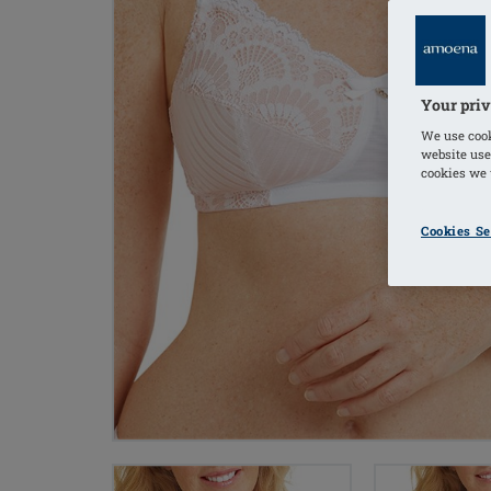
Your priv
We use cook
website use
cookies we u
Cookies Se