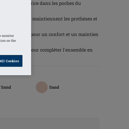
t thermorégulatrice dans les poches du
rt
e soutien-gorge maintiennent les prothèses et
sécurité.
elles réglables, pour un confort et un maintien
o monitor
tion on the
otte Karolina* pour compléter l'ensemble en
.
All Cookies
/ Sand
Sand