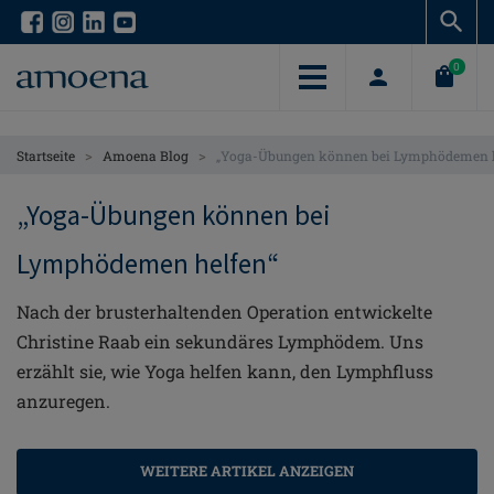
Skip
Skip
to
to
main
main
0
content
content
>
>
Startseite
Amoena Blog
„Yoga-Übungen können bei Lymphödemen h
„Yoga-Übungen können bei
Lymphödemen helfen“
Nach der brusterhaltenden Operation entwickelte
Christine Raab ein sekundäres Lymphödem. Uns
erzählt sie, wie Yoga helfen kann, den Lymphfluss
anzuregen.
WEITERE ARTIKEL ANZEIGEN