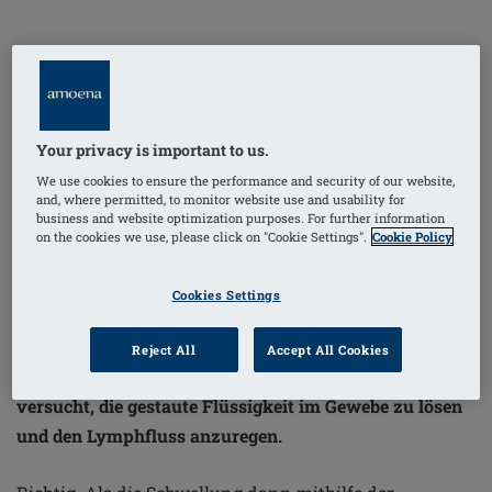
Redaktion: Wann fiel dir das erste Mal auf, dass mit
deinem Arm etwas nicht stimmt?
Christine Raab: Nach einer meiner letzten
Your privacy is important to us.
Chemotherapie-Sitzungen. Ich saß im Auto, schaute auf
We use cookies to ensure the performance and security of our website,
meine Arme und da bemerkte ich, dass der rechte
and, where permitted, to monitor website use and usability for
business and website optimization purposes. For further information
etwas dicker war als der linke. Ich ging dann direkt zu
on the cookies we use, please click on "Cookie Settings".
Cookie Policy
meinem Arzt. Der diagnostizierte ein Lymphödem und
schickte mich zur Lymphdrainage.
Cookies Settings
Die manuelle Lymphdrainage ist eine spezielle
Reject All
Accept All Cookies
Massage, die mit sanften und kreisenden Bewegungen
versucht, die gestaute Flüssigkeit im Gewebe zu lösen
und den Lymphfluss anzuregen.