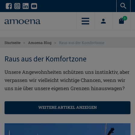
Skip
Skip
to
to
main
main
0
content
content
>
>
Startseite
Amoena Blog
Raus aus der Komfortzone
Raus aus der Komfortzone
Unsere Angewohnheiten schützen uns instinktiv, aber
verpassen wir vielleicht wichtige Chancen, wenn wir
uns nie über unsere eigenen Grenzen hinauswagen?
WEITERE ARTIKEL ANZEIGEN