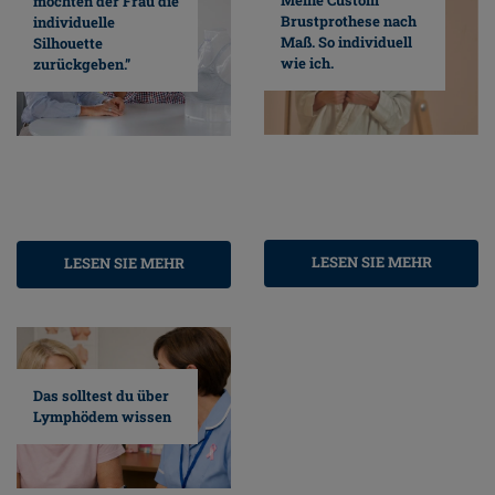
möchten der Frau die
Brustprothese nach
individuelle
Maß. So individuell
Silhouette
wie ich.
zurückgeben.”
LESEN SIE MEHR
LESEN SIE MEHR
Das solltest du über
Lymphödem wissen