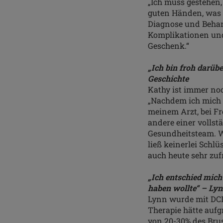
„Ich muss gestehen
guten Händen, was 
Diagnose und Behan
Komplikationen und 
Geschenk.“
„Ich bin froh darüb
Geschichte
Kathy ist immer noc
„Nachdem ich mich m
meinem Arzt, bei F
andere einer volls
Gesundheitsteam. W
ließ keinerlei Schl
auch heute sehr zuf
„Ich entschied mich
haben wollte“ – Lyn
Lynn wurde mit DCIS
Therapie hätte auf
von 20-30% des Brus