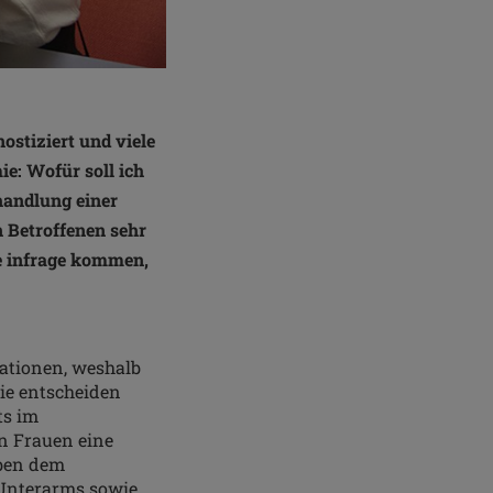
ostiziert und viele
ie: Wofür soll ich
ehandlung einer
n Betroffenen sehr
ie infrage kommen,
rationen, weshalb
ie entscheiden
ts im
en Frauen eine
eben dem
Unterarms sowie