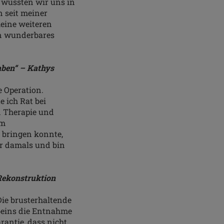
 wussten wir uns in
 seit meiner
eine weiteren
in wunderbares
haben“ – Kathys
e Operation.
 ich Rat bei
n Therapie und
em
 bringen konnte,
ar damals und bin
 Rekonstruktion
Die brusterhaltende
tbeins die Entnahme
rantie, dass nicht