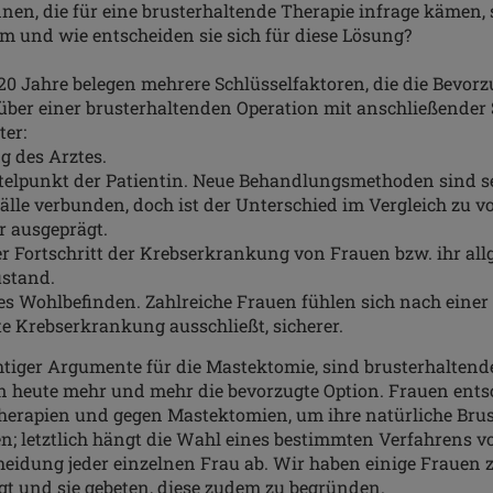
nen, die für eine brusterhaltende Therapie infrage kämen, 
 und wie entscheiden sie sich für diese Lösung?
 20 Jahre belegen mehrere Schlüsselfaktoren, die die Bevor
ber einer brusterhaltenden Operation mit anschließender 
ter:
g des Arztes.
telpunkt der Patientin. Neue Behandlungsmethoden sind se
älle verbunden, doch ist der Unterschied im Vergleich zu v
r ausgeprägt.
er Fortschritt der Krebserkrankung von Frauen bzw. ihr al
stand.
es Wohlbefinden. Zahlreiche Frauen fühlen sich nach einer
te Krebserkrankung ausschließt, sicherer.
htiger Argumente für die Mastektomie, sind brusterhaltend
n heute mehr und mehr die bevorzugte Option. Frauen entsc
herapien und gegen Mastektomien, um ihre natürliche Brus
; letztlich hängt die Wahl eines bestimmten Verfahrens v
eidung jeder einzelnen Frau ab. Wir haben einige Frauen z
gt und sie gebeten, diese zudem zu begründen.