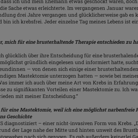
, dass ich und mein Ehemann etwas geschockt waren, doch
die Sache etwas erleichterte. Im vergangenen Januar waren
dlung drei Jahre vergangen und glücklicherweise gab es k
bin ich krebsfrei. Jeder einzelne Tag meines Lebens ist e
er, mich für eine brusterhaltende Therapie entschieden zu 
h glücklich über ihre Entscheidung für eine brusterhalend
öglichst gründlich eingelesen und informiert hatte, suchte
reundinnen — von denen sich einige einer brusterhaltende
tändigen Mastektomie unterzogen hatten — sowie bei mein
as immer ich auch über meine Art von Krebs in Erfahrung
üsse zu signifikanten Vorteilen einer Mastektomie zu. Ich w
rieden mit meiner Entscheidung.“
 für eine Mastektomie, weil ich eine möglichst narbenfreie
ns Geschichte
 diagnostiziert – einer nicht-invasiven Form von Krebs. „
grund der Lage nahe der Mitte und hinten unweit des Brus
tgewebes nach sich gezogen. Es gab außerdem keinerlei Ga