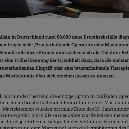
llein in Deutschland rund 69.000 neue Brustkrebsfälle diagn
uen fragen sich: ‚Brusterhaltende Operation oder Mastektom
Beinahe alle diese Frauen unterziehen sich als Teil ihrer B
rt eine Früherkennung der Krankheit dazu, dass die meiste
 brusterhaltenden Eingriff oder eine brusterhaltende Therap
dige Mastektomie über sich ergehen lassen zu müssen.
el Jahrhundert bestand die einzige Option in radikalen Ope
hen einem brusterhaltenden Eingriff und einer Mastektom
. Mastektomien wurden erstmals Ende des 19. Jahrhunder
aum erprobt. Bis in die 1970er Jahre wurde bei den meist
e durchgeführt – ein tiefgreifendes Verfahren, bei dem n
Brustwarze und dem Warzenhof auch die Lymphknoten des 