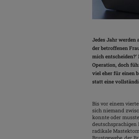
Jedes Jahr werden a
der betroffenen Fra
mich entscheiden?‘ 
Operation, doch füh
viel eher für einen
statt eine vollstän
Bis vor einem viert
sich niemand zwisc
konnte oder musste
deutschsprachigen R
radikale Mastektomi
Brustgewebe, der 