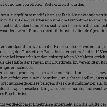
ustwand der betroffenen Seite entfernt wurden.
ahren ausgeführte modifizierte radikale Mastektomie verr
ingriffs auf den Brustbereich und die Lymphknoten und ve
tgehend. Dabei handelt es sich auch heute um die häufigst
esondere wenn Frauen nicht für brusterhaltende Operatio
altenden Operation werden der Krebsknoten sowie ein angr
ntfernt; der Großteil der Brust bleibt erhalten. In den 198
üche bei brusterhaltenden chirurgischen Verfahren erzielt
als die Hälfte der Frauen mit Brustkrebs im Vereinigten Kön
rapie entscheidet.
rationen gehen typischerweise mit einer fünf- bis sieben
her, gefolgt von einer Operation, um sicherzustellen, dass a
Forschungsergebnisse belegen, dass die Kombination aus b
hlentherapie dieselben Langzeitüberlebensraten aufweist w
s Ergebnis ist.
ts vergleichbarer Ergebnisse unterzieht sich die Hälfte der