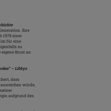
chichte
Generation. Ihre
h 1978 einer
im für eine
igenfalls zu
 eigene Brust an
erden“ – Libbys
chert, dass
 ausreichen würde,
meiner
rgin aufgrund des