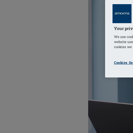
Your priv
We use cook
website use
cookies we u
Cookies Se