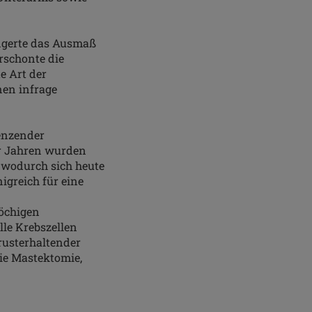
ingerte das Ausmaß
rschonte die
e Art der
nen infrage
enzender
0er Jahren wurden
, wodurch sich heute
igreich für eine
wöchigen
lle Krebszellen
rusterhaltender
ie Mastektomie,