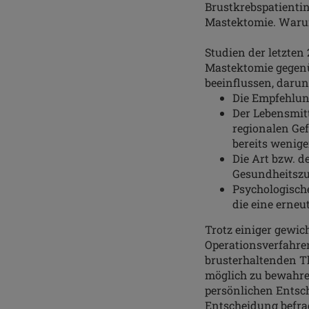
Brustkrebspatientin
Mastektomie. Warum
Studien der letzten
Mastektomie gegenü
beeinflussen, darun
Die Empfehlun
Der Lebensmit
regionalen Gef
bereits wenige
Die Art bzw. d
Gesundheitszu
Psychologisch
die eine erneu
Trotz einiger gewic
Operationsverfahre
brusterhaltenden T
möglich zu bewahren
persönlichen Entsch
Entscheidung befra