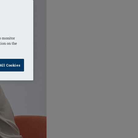
o monitor
tion on the
All Cookies