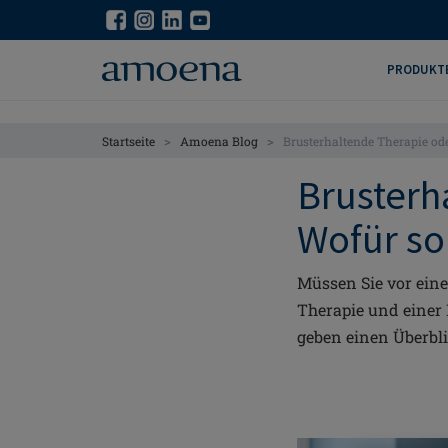
Skip
Skip
to
to
main
main
PRODUKT
content
content
>
>
Startseite
Amoena Blog
Brusterhaltende Therapie od
Brusterh
Wofür so
Müssen Sie vor ein
Therapie und einer
geben einen Überbl