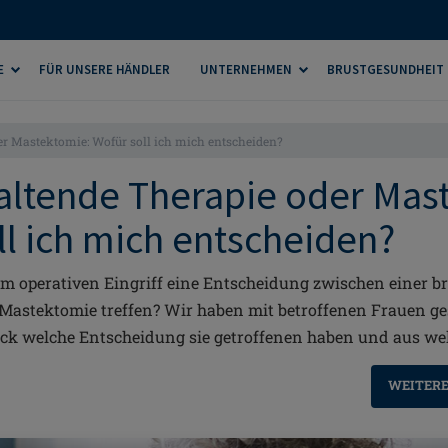
E
FÜR UNSERE HÄNDLER
UNTERNEHMEN
BRUSTGESUNDHEIT
er Mastektomie: Wofür soll ich mich entscheiden?
altende Therapie oder Mas
ll ich mich entscheiden?
em operativen Eingriff eine Entscheidung zwischen einer b
 Mastektomie treffen? Wir haben mit betroffenen Frauen g
ick welche Entscheidung sie getroffenen haben und aus w
WEITERE