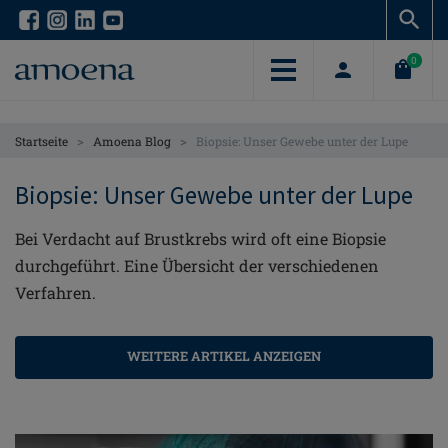
Skip
Skip
to
to
main
main
0
content
content
>
>
Startseite
Amoena Blog
Biopsie: Unser Gewebe unter der Lupe
Biopsie: Unser Gewebe unter der Lupe
Bei Verdacht auf Brustkrebs wird oft eine Biopsie
durchgeführt. Eine Übersicht der verschiedenen
Verfahren.
WEITERE ARTIKEL ANZEIGEN