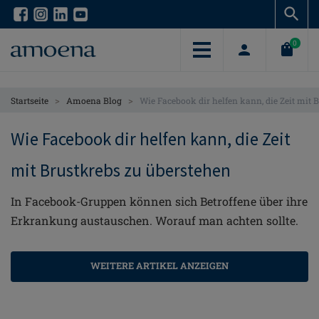
Skip
Skip
to
to
main
main
0
content
content
>
>
Startseite
Amoena Blog
Wie Facebook dir helfen kann, die Zeit mit 
Wie Facebook dir helfen kann, die Zeit
mit Brustkrebs zu überstehen
In Facebook-Gruppen können sich Betroffene über ihre
Erkrankung austauschen. Worauf man achten sollte.
WEITERE ARTIKEL ANZEIGEN