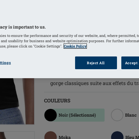
Brassière avec poches intégrée et de
maintenir une prothèse mammaire ou u
dissimulent efficacement les irrégular
acy is important to us.
Profitez d'un maintien invisible de 
ies to ensure the performance and security of our website, and, where permitted, t
bande sous-poitrine courbée unique p
 and usability for business and website optimization purposes. For further informa
se, please click on "Cookie Settings".
Cookie Policy
confiance et sécurité.
Le Top Valletta vous permet de vous se
ttings
Reject All
Accept 
long de la journée. L'élément essentie
Convient parfaitement aux femmes qui
gorge classiques suite aux effets du t
COULEURS
Noir
(Sélectionné)
Blanc
Moka
Bleu 