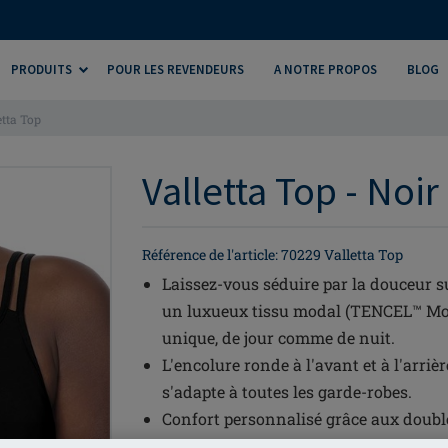
PRODUITS
POUR LES REVENDEURS
A NOTRE PROPOS
BLOG
etta Top
Valletta Top - Noir
Référence de l'article: 70229 Valletta Top
Laissez-vous séduire par la douceur 
un luxueux tissu modal (TENCEL™ Mod
unique, de jour comme de nuit.
L'encolure ronde à l'avant et à l'arrièr
s'adapte à toutes les garde-robes.
Confort personnalisé grâce aux doubles
permettant de personnaliser la coupe