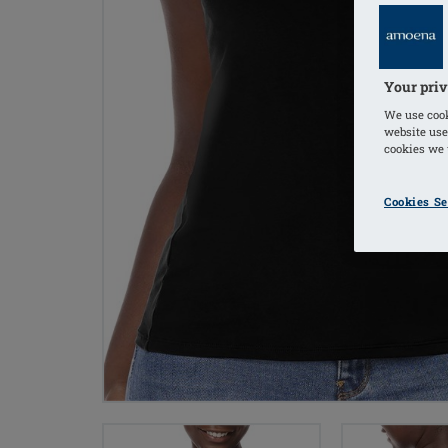
Your priv
We use cook
website use
cookies we u
Cookies Se