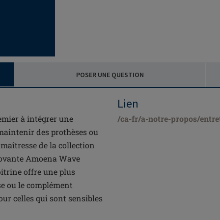
POSER UNE QUESTION
Lien
remier à intégrer une
/ca-fr/a-notre-propos/entre
maintenir des prothèses ou
aîtresse de la collection
nnovante Amoena Wave
itrine offre une plus
èse ou le complément
our celles qui sont sensibles