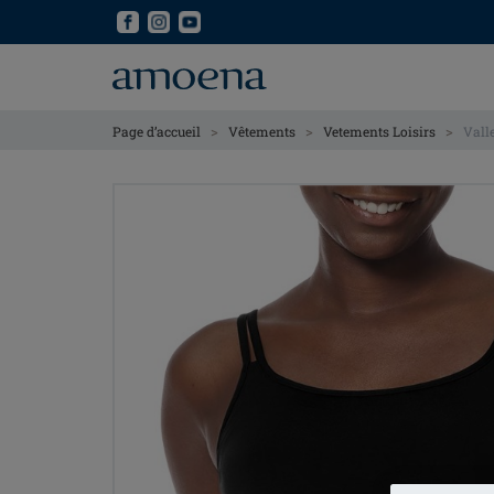
Skip
Skip
to
to
main
main
content
content
>
>
>
Page d’accueil
Vêtements
Vetements Loisirs
Vall