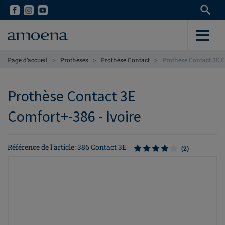
Skip
Skip
to
to
main
main
content
content
>
>
>
Page d’accueil
Prothèses
Prothèse Contact
Prothèse Contact 3E 
Prothèse Contact 3E
Comfort+-386 - Ivoire
Référence de l'article: 386 Contact 3E
(2)