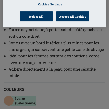
1
/
4
Cookies Settings
(2)
Référence de l'article: 386 Contact 3E
Reject All
Accept All Cookies
Profil de bonnets fort
Forme asymétrique, à porter soit du côté gauche ou
soit du côté droit
Conçu avec un bord intérieur plus mince pour les
chirurgies qui conservent une petite zone de clivage
Idéal pour les femmes portant des soutiens-gorge
avec une coupe intérieure
Adhère directement à la peau pour une sécurité
totale
COULEURS
Ivoire
(Sélectionné)