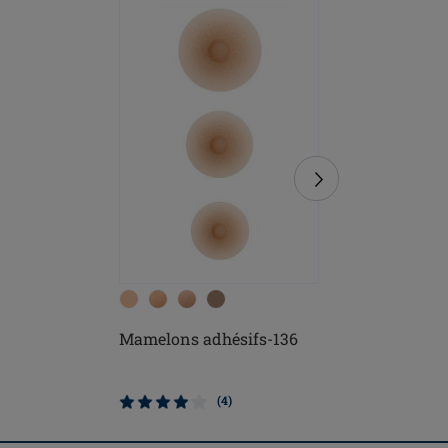
Mamelons adhésifs-136
Amoena 
-8703
(4)