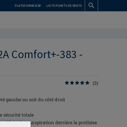
PLATEFORME B2B
LISTE POINTS DE VENTE
2A Comfort+-383 -
(3)
té gauche ou soit du côté droit
 sécurité totale
r réduire la transpiration derrière la prothèse