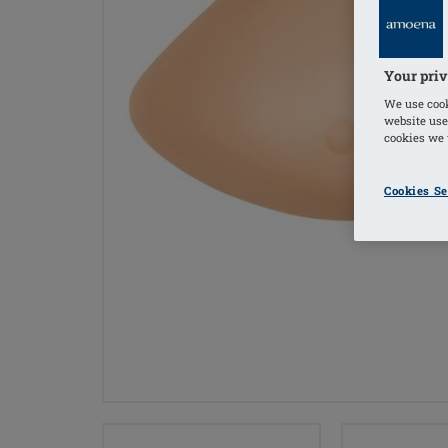
Your priv
We use cook
website use
cookies we u
Cookies Se