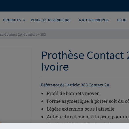
PRODUITS
POUR LES REVENDEURS
A NOTRE PROPOS
BLOG
se Contact 2A Comfort+-383
Prothèse Contact 
Ivoire
Référence de l'article: 383 Contact 2A
Profil de bonnets moyen
Forme asymétrique, à porter soit du cô
Légère extension sous l’aisselle
Adhère directement à la peau pour une
Comfort+ intégré à la face interne pou