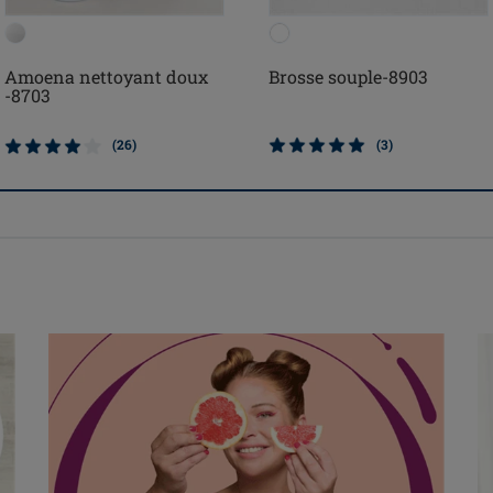
Amoena nettoyant doux
Brosse souple-8903
-8703
(26)
(3)