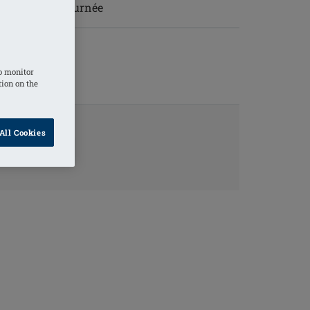
au long de la journée
o monitor
tion on the
All Cookies
ORMATIONS