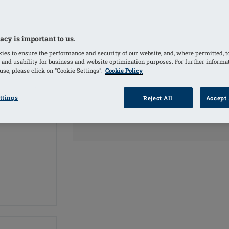
et offrir une sensation agréable tout 
COULEURS
acy is important to us.
ies to ensure the performance and security of our website, and, where permitted, t
Ivoire
(Sélectionné)
 and usability for business and website optimization purposes. For further informa
se, please click on "Cookie Settings".
Cookie Policy
ttings
Reject All
Accept 
INF
TROUVER UN
POINT DE VENTE