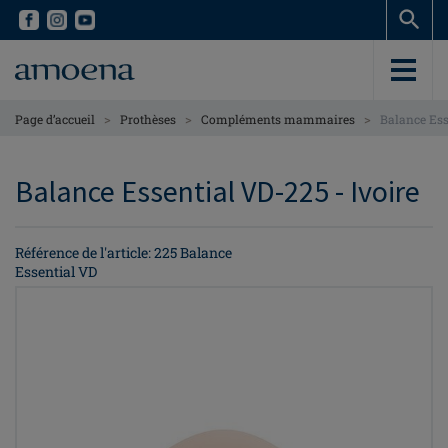
Skip
Skip
to
to
main
main
content
content
>
>
>
Page d’accueil
Prothèses
Compléments mammaires
Balance Ess
Balance Essential VD-225 - Ivoire
Référence de l'article: 225 Balance
Essential VD